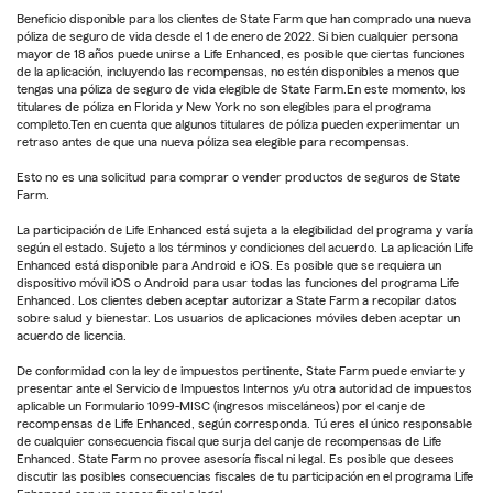
Beneficio disponible para los clientes de State Farm que han comprado una nueva
póliza de seguro de vida desde el 1 de enero de 2022. Si bien cualquier persona
mayor de 18 años puede unirse a Life Enhanced, es posible que ciertas funciones
de la aplicación, incluyendo las recompensas, no estén disponibles a menos que
tengas una póliza de seguro de vida elegible de State Farm.En este momento, los
titulares de póliza en Florida y New York no son elegibles para el programa
completo.Ten en cuenta que algunos titulares de póliza pueden experimentar un
retraso antes de que una nueva póliza sea elegible para recompensas.
Esto no es una solicitud para comprar o vender productos de seguros de State
Farm.
La participación de Life Enhanced está sujeta a la elegibilidad del programa y varía
según el estado. Sujeto a los términos y condiciones del acuerdo. La aplicación Life
Enhanced está disponible para Android e iOS. Es posible que se requiera un
dispositivo móvil iOS o Android para usar todas las funciones del programa Life
Enhanced. Los clientes deben aceptar autorizar a State Farm a recopilar datos
sobre salud y bienestar. Los usuarios de aplicaciones móviles deben aceptar un
acuerdo de licencia.
De conformidad con la ley de impuestos pertinente, State Farm puede enviarte y
presentar ante el Servicio de Impuestos Internos y/u otra autoridad de impuestos
aplicable un Formulario 1099-MISC (ingresos misceláneos) por el canje de
recompensas de Life Enhanced, según corresponda. Tú eres el único responsable
de cualquier consecuencia fiscal que surja del canje de recompensas de Life
Enhanced. State Farm no provee asesoría fiscal ni legal. Es posible que desees
discutir las posibles consecuencias fiscales de tu participación en el programa Life