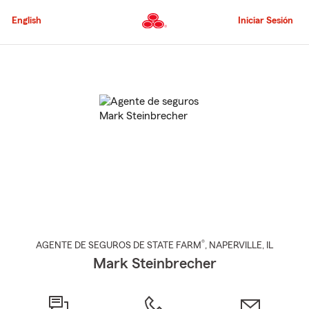
Pasar
al
English
Iniciar Sesión
contenido
principal
Comienzo
del
contenido
principal
®
AGENTE DE SEGUROS DE STATE FARM
,
NAPERVILLE
, IL
Mark Steinbrecher