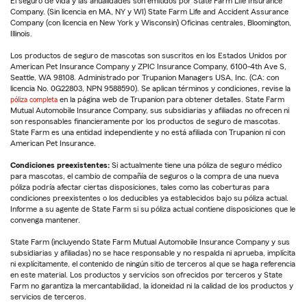
El seguro de vida y las anualidades son emitidos por State Farm Life Insurance
Company. (Sin licencia en MA, NY y WI) State Farm Life and Accident Assurance
Company (con licencia en New York y Wisconsin) Oficinas centrales, Bloomington,
Illinois.
Los productos de seguro de mascotas son suscritos en los Estados Unidos por
American Pet Insurance Company y ZPIC Insurance Company, 6100-4th Ave S,
Seattle, WA 98108. Administrado por Trupanion Managers USA, Inc. (CA: con
licencia No. 0G22803, NPN 9588590). Se aplican términos y condiciones, revise la
póliza completa
en la página web de Trupanion para obtener detalles. State Farm
Mutual Automobile Insurance Company, sus subsidiarias y afiliadas no ofrecen ni
son responsables financieramente por los productos de seguro de mascotas.
State Farm es una entidad independiente y no está afiliada con Trupanion ni con
American Pet Insurance.
Condiciones preexistentes:
Si actualmente tiene una póliza de seguro médico
para mascotas, el cambio de compañía de seguros o la compra de una nueva
póliza podría afectar ciertas disposiciones, tales como las coberturas para
condiciones preexistentes o los deducibles ya establecidos bajo su póliza actual.
Informe a su agente de State Farm si su póliza actual contiene disposiciones que le
convenga mantener.
State Farm (incluyendo State Farm Mutual Automobile Insurance Company y sus
subsidiarias y afiliadas) no se hace responsable y no respalda ni aprueba, implícita
ni explícitamente, el contenido de ningún sitio de terceros al que se haga referencia
en este material. Los productos y servicios son ofrecidos por terceros y State
Farm no garantiza la mercantabilidad, la idoneidad ni la calidad de los productos y
servicios de terceros.