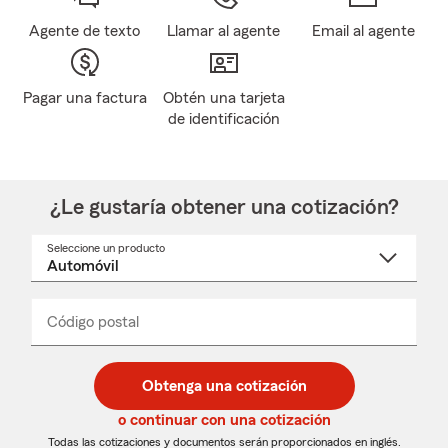
Agente de texto
Llamar al agente
Email al agente
Pagar una factura
Obtén una tarjeta
de identificación
¿Le gustaría obtener una cotización?
Seleccione un producto
Seleccione
un
nombre
de
producto
del
Código postal
Ingresa
Ingresa
_____
menú
un
un
desplegable
código
código
postal
postal
Obtenga una cotización
de
de
5
5
o continuar con una cotización
dígitos
dígitos
Todas las cotizaciones y documentos serán proporcionados en inglés.